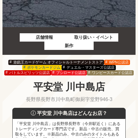
店舗情報
取り扱い・イベント
新作
遊戯王カードゲーム オフィシャルトーナメントストア
WPN公認店
ポケモンカードジム
デュエル・マスターズ公認店
バトルスピリッツ公認店
ブシロード公認店
ワンピースカード公認店
平安堂 川中島店
長野県長野市川中島町御厨字堂野946-3
平安堂 川中島店はどんなお店？
「平安堂 川中島店」は長野県長野市（今井駅近く）にある
トレーディングカード専門店です。新品・中古の販売、買
取をしています。※新品のみ、中古のみのタイトルもある