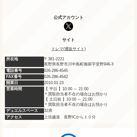
公式アカウント
サイト
トレマ(通販サイト)
所在地
〒381-2221
長野県長野市川中島町御厨字堂野946-3
電話番号
026-286-4545
FAX番号
026-286-4542
開業日
2010.01.23
営業時間
平日
10:00 ～ 21:00
＊買取担当者不在の場合はお預かり
土日祝
10:00 ～ 21:00
＊買取担当者不在の場合はお預かり
デュエルスペース
32席
アクセス
上信越道　長野ICから１０分