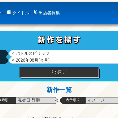
ト
タイトル
出店者募集
ル
バトルスピリッツ
2026年08月(今月)
探す
新作一覧
表示順
表示形式