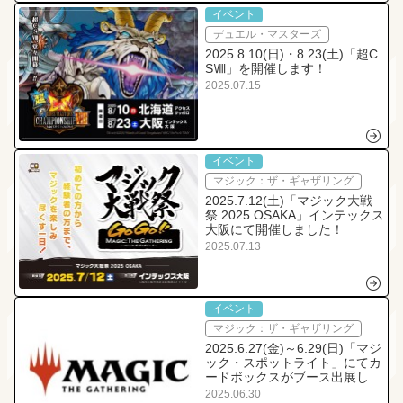
イベント
デュエル・マスターズ
2025.8.10(日)・8.23(土)「超C
SⅧ」を開催します！
2025.07.15
イベント
マジック：ザ・ギャザリング
2025.7.12(土)「マジック大戦
祭 2025 OSAKA」インテックス
大阪にて開催しました！
2025.07.13
イベント
マジック：ザ・ギャザリング
2025.6.27(金)～6.29(日)「マジ
ック・スポットライト」にてカ
ードボックスがブース出展しま
した！
2025.06.30