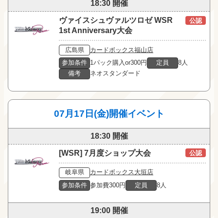
18:30 開催
ヴァイスシュヴァルツロゼ WSR
公認
1st Anniversary大会
広島県
カードボックス福山店
参加条件
1パック購入or300円
定員
8人
備考
ネオスタンダード
07月17日(金)開催イベント
18:30 開催
[WSR] 7月度ショップ大会
公認
岐阜県
カードボックス大垣店
参加条件
参加費300円
定員
8人
19:00 開催