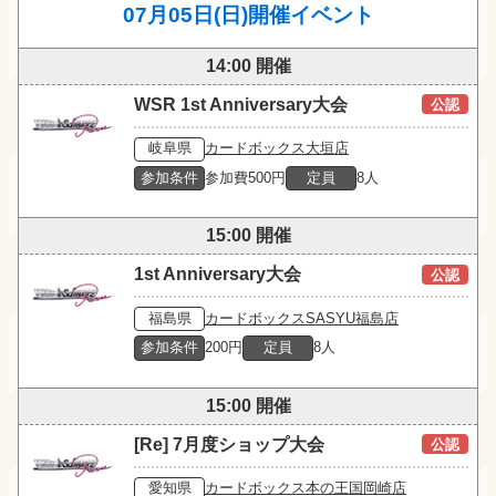
07月05日(日)開催イベント
14:00 開催
WSR 1st Anniversary大会
公認
岐阜県
カードボックス大垣店
参加条件
参加費500円
定員
8人
15:00 開催
1st Anniversary大会
公認
福島県
カードボックスSASYU福島店
参加条件
200円
定員
8人
15:00 開催
[Re] 7月度ショップ大会
公認
愛知県
カードボックス本の王国岡崎店