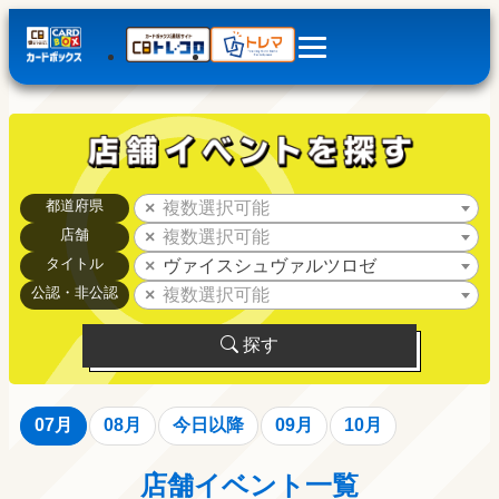
都道府県
複数選択可能
店舗
複数選択可能
タイトル
ヴァイスシュヴァルツロゼ
公認・非公認
複数選択可能
探す
07月
08月
今日以降
09月
10月
店舗イベント一覧