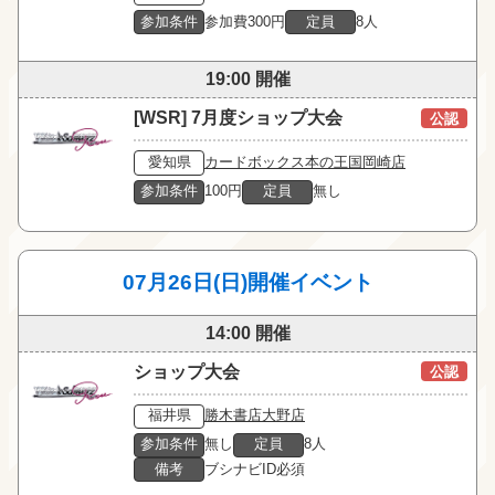
参加条件
参加費300円
定員
8人
19:00 開催
[WSR] 7月度ショップ大会
公認
愛知県
カードボックス本の王国岡崎店
参加条件
100円
定員
無し
07月26日(日)開催イベント
14:00 開催
ショップ大会
公認
福井県
勝木書店大野店
参加条件
無し
定員
8人
備考
ブシナビID必須