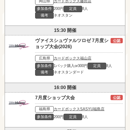
岡山県
カードボックス藤田店
参加条件
200円
定員
8人
備考
ネオスタン
15:30 開催
ヴァイスシュヴァルツロゼ 7月度シ
公認
ョップ大会(2026)
広島県
カードボックス福山店
参加条件
1パック購入or300円
定員
8人
備考
ネオスタンダード
16:00 開催
7月度ショップ大会
公認
福島県
カードボックスSASYU福島店
参加条件
200円
定員
8人