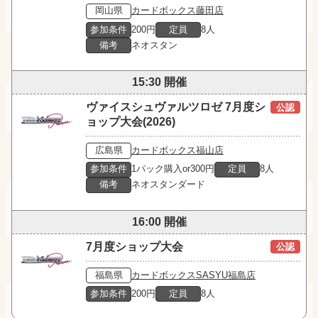
岡山県
カードボックス藤田店
参加条件
200円
定員
8人
備考
ネオスタン
15:30 開催
ヴァイスシュヴァルツロゼ 7月度シ
公認
ョップ大会(2026)
広島県
カードボックス福山店
参加条件
1パック購入or300円
定員
8人
備考
ネオスタンダード
16:00 開催
7月度ショップ大会
公認
福島県
カードボックスSASYU福島店
参加条件
200円
定員
8人