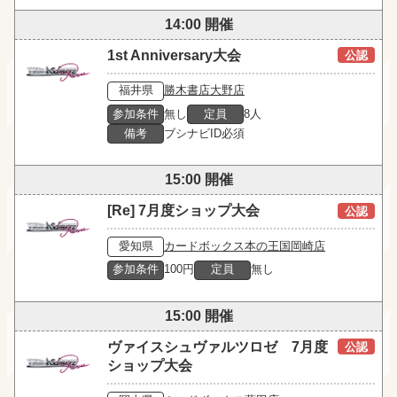
14:00 開催
1st Anniversary大会
公認
福井県
勝木書店大野店
参加条件
無し
定員
8人
備考
ブシナビID必須
15:00 開催
[Re] 7月度ショップ大会
公認
愛知県
カードボックス本の王国岡崎店
参加条件
100円
定員
無し
15:00 開催
ヴァイスシュヴァルツロゼ 7月度
公認
ショップ大会