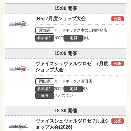
15:00 開催
[Re] 7月度ショップ大会
公認
愛知県
カードボックス本の王国岡崎店
参加条件
100円
定員
無し
15:00 開催
ヴァイスシュヴァルツロゼ 7月度
公認
ショップ大会
岡山県
カードボックス藤田店
参加条件
200円
定員
8人
備考
ネオスタン
15:30 開催
ヴァイスシュヴァルツロゼ 7月度シ
公認
ョップ大会(2026)