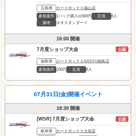
広島県
カードボックス福山店
参加条件
1パック購入or300円
定員
8人
備考
ネオスタンダード
16:00 開催
7月度ショップ大会
公認
福島県
カードボックスSASYU福島店
参加条件
200円
定員
8人
07月31日(金)開催イベント
18:30 開催
[WSR] 7月度ショップ大会
公認
岐阜県
カードボックス大垣店