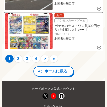
につきまして
北国書林辰口店
新作
ポケモンカードゲーム
ポケカのラストワン賞300円オ
リパ補充しましたー！
2026.07.17
北国書林辰口店
1
2
3
4
>
»
ホームに戻る
カードボックス公式アカウント
©
NextOne Inc.