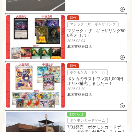
新作
マジック：ザ・ギャザリング
マジック：ザ・ギャザリング50
0円オリパ！
2026.08.04
北国書林辰口店
新作
ポケモンカードゲーム
ポケカのラストワン賞1,000円
オリパ補充しましたー！
2026.07.30
北国書林辰口店
お知らせ
ポケモンカードゲーム
7/31発売 ポケモンカードゲー
ム 「ポケモンMEGA ストーム