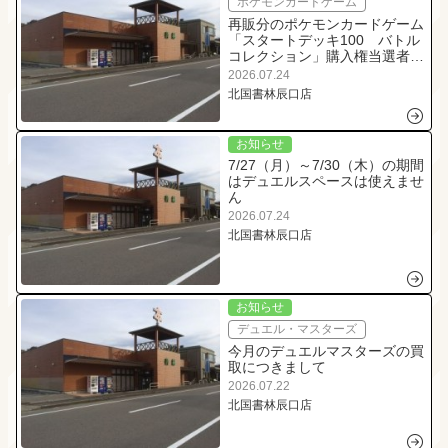
ポケモンカードゲーム
再販分のポケモンカードゲーム
「スタートデッキ100 バトル
コレクション」購入権当選者発
表！
2026.07.24
北国書林辰口店
お知らせ
7/27（月）～7/30（木）の期間
はデュエルスペースは使えませ
ん
2026.07.24
北国書林辰口店
お知らせ
デュエル・マスターズ
今月のデュエルマスターズの買
取につきまして
2026.07.22
北国書林辰口店