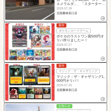
エメラルダ」、「スターターセ
ットMEGAex各種」購入権当選
2026.07.29
者発表！
北国書林辰口店
新作
ポケモンカードゲーム
ポケカのラストワン賞500円オ
リパ作りましたー！
2026.07.27
北国書林辰口店
新作
マジック：ザ・ギャザリング
マジック：ザ・ギャザリング1,
000円オリパ！
2026.07.26
北国書林辰口店
お知らせ