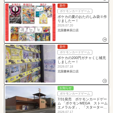
新作
ポケモンカードゲーム
ポケカの夏のおたのしみ袋Ⅱ作
りましたー！
2026.07.20
北国書林辰口店
新作
ポケモンカードゲーム
ポケカの200円ガチャくじ補充
しましたー！
2026.07.18
北国書林辰口店
お知らせ
ポケモンカードゲーム
7/31発売 ポケモンカードゲー
ム 「ポケモンMEGA ストーム
エメラルダ」、「スターターセ
ットMEGAex各種」の抽選販売
2026.07.17