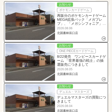
お知らせ
ポケモンカードゲーム
再販分のポケモンカードゲーム
MEGA拡張パック「メガブレ
ブ」、「メガシンフォニア」、
「ストームエメラルダ」、「ス
2026.08.06
タートデッキ100 バトルコレ
北国書林辰口店
クション」の抽選販売につきま
して
お知らせ
ONE PIECEカードゲーム
8/22発売 ワンピースカードゲ
ーム 「世界最強の戦士」の抽
選販売につきまして
2026.08.05
北国書林辰口店
お知らせ
デュエル・マスターズ
デュエルマスターズの買取につ
きまして
2026.08.04
北国書林辰口店