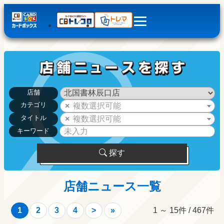
店舗
カテゴリ
複数選択可能
タイトル
複数選択可能
キーワード
探す
店舗ニュース一覧
1 ～ 15件 / 467件
1
2
3
4
>
»