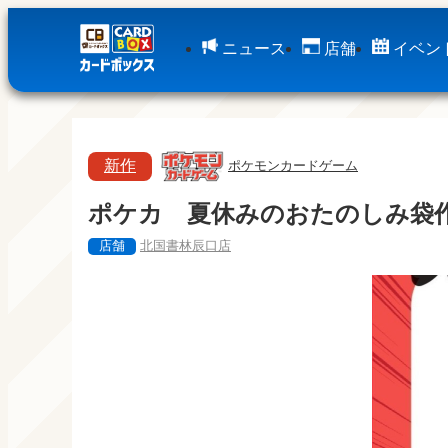
ニュース
店舗
イベン
新作
ポケモンカードゲーム
ポケカ 夏休みのおたのしみ袋
店舗
北国書林辰口店