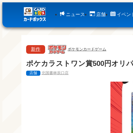
ニュース
店舗
イベン
新作
ポケモンカードゲーム
ポケカラストワン賞500円オリ
店舗
北国書林辰口店