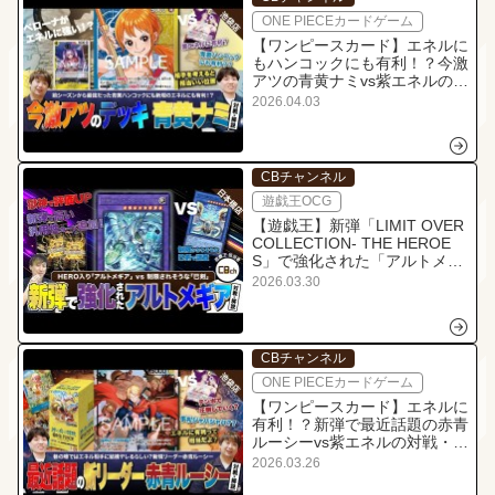
ONE PIECEカードゲーム
【ワンピースカード】エネルに
もハンコックにも有利！？今激
アツの青黄ナミvs紫エネルの対
戦・解説！
2026.04.03
CBチャンネル
遊戯王OCG
【遊戯王】新弾「LIMIT OVER
COLLECTION- THE HEROE
S」で強化された「アルトメギ
ア」vs制限されそうな「巳剣」
2026.03.30
で対戦！
CBチャンネル
ONE PIECEカードゲーム
【ワンピースカード】エネルに
有利！？新弾で最近話題の赤青
ルーシーvs紫エネルの対戦・解
説！
2026.03.26