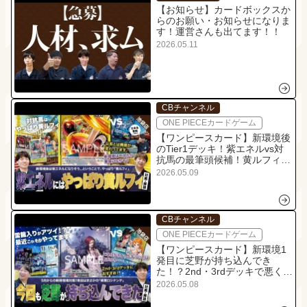
【お知らせ】カードボックスか
らのお願い・お知らせになりま
す！運営さんも出てます！！
2026.05.11
CBチャンネル
ONE PIECEカードゲーム
【ワンピースカード】新環境後
のTier1デッキ！紫エネルvs対
抗馬の最筆頭候補！黄ルフィの
対戦・解説！
2026.05.09
CBチャンネル
ONE PIECEカードゲーム
【ワンピースカード】新環境1
発目に芝野が持ち込んでき
た！？2nd・3rdデッキで悪くな
さそうな紫黄ロシナンテvs緑ミ
2026.05.08
ホーク・青黄ナミの対戦・解
説！