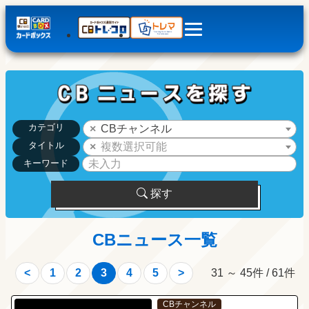
カテゴリ
CBチャンネル
タイトル
複数選択可能
キーワード
探す
CBニュース一覧
31 ～ 45件 / 61件
<
1
2
3
4
5
>
CBチャンネル