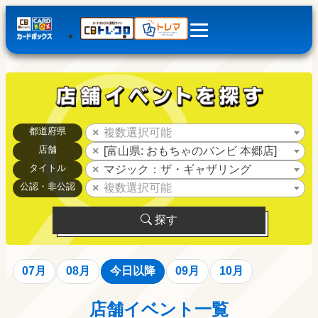
都道府県
複数選択可能
店舗
[富山県: おもちゃのバンビ 本郷店]
タイトル
マジック：ザ・ギャザリング
公認・非公認
複数選択可能
探す
07月
08月
今日以降
09月
10月
店舗イベント一覧