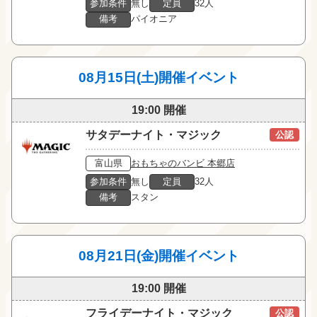
参加条件
無し
定員
32人
備考
パイオニア
08月15日(土)開催イベント
19:00 開催
サタデーナイト・マジック
公認
富山県
おもちゃのバンビ 本郷店
参加条件
無し
定員
32人
備考
スタン
08月21日(金)開催イベント
19:00 開催
フライデーナイト・マジック
公認