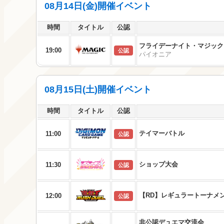
08月14日(金)開催イベント
時間
タイトル
公認
フライデーナイト・マジック
19:00
公認
パイオニア
08月15日(土)開催イベント
時間
タイトル
公認
テイマーバトル
11:00
公認
ショップ大会
11:30
公認
【RD】レギュラートーナメ
12:00
公認
非公認デュエマ交流会