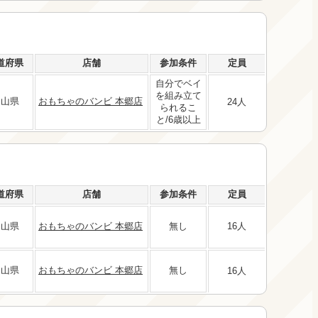
道府県
店舗
参加条件
定員
自分でベイ
を組み立て
富山県
おもちゃのバンビ 本郷店
24人
られるこ
と/6歳以上
道府県
店舗
参加条件
定員
富山県
おもちゃのバンビ 本郷店
無し
16人
富山県
おもちゃのバンビ 本郷店
無し
16人