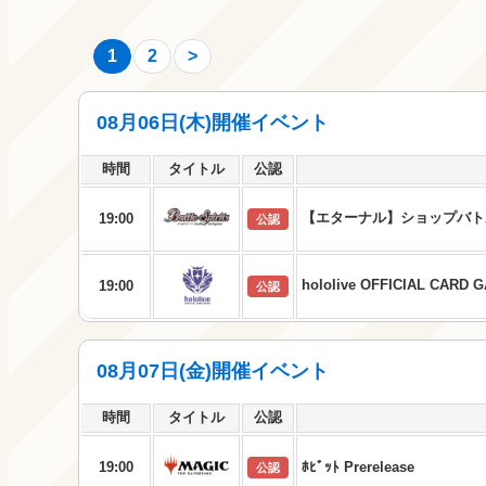
1
2
>
08月06日(木)開催イベント
時間
タイトル
公認
【エターナル】ショップバトル
19:00
公認
hololive OFFICIAL CA
19:00
公認
08月07日(金)開催イベント
時間
タイトル
公認
19:00
ﾎﾋﾞｯﾄ Prerelease
公認