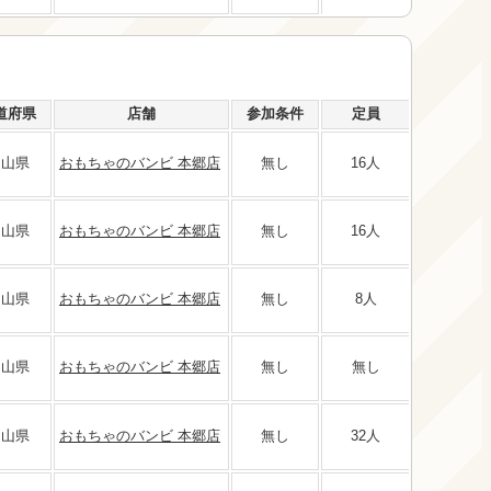
道府県
店舗
参加条件
定員
富山県
おもちゃのバンビ 本郷店
無し
16人
富山県
おもちゃのバンビ 本郷店
無し
16人
富山県
おもちゃのバンビ 本郷店
無し
8人
富山県
おもちゃのバンビ 本郷店
無し
無し
富山県
おもちゃのバンビ 本郷店
無し
32人