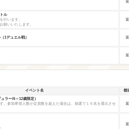
トル
を行います。

お願いいたします。
ル（1デュエル戦）
イベント名
都
ュラー/6～12歳限定）
す。参加希望人数が定員数を超えた場合は、抽選で１６名を選出させ
。