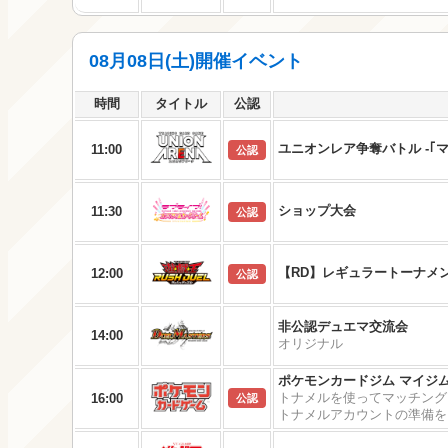
08月08日(土)開催イベント
時間
タイトル
公認
ユニオンレア争奪バトル ‐｢
11:00
公認
ショップ大会
11:30
公認
【RD】レギュラートーナメ
12:00
公認
非公認デュエマ交流会
14:00
オリジナル
ポケモンカードジム マイジム
トナメルを使ってマッチング
16:00
公認
トナメルアカウントの準備を