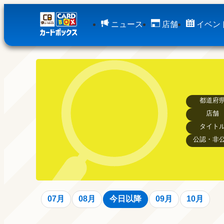
ニュース
店舗
イベン
都道府
店舗
タイト
公認・非
07月
08月
今日以降
09月
10月