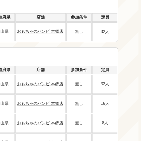
道府県
店舗
参加条件
定員
富山県
おもちゃのバンビ 本郷店
無し
32人
道府県
店舗
参加条件
定員
富山県
おもちゃのバンビ 本郷店
無し
32人
富山県
おもちゃのバンビ 本郷店
無し
16人
富山県
おもちゃのバンビ 本郷店
無し
8人