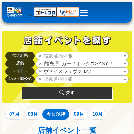
都道府県
複数選択可能
店舗
[福島県: カードボックスSASYU福島店]
タイトル
ヴァイスシュヴァルツ
公認・非公認
複数選択可能
探す
07月
08月
今日以降
09月
10月
店舗イベント一覧