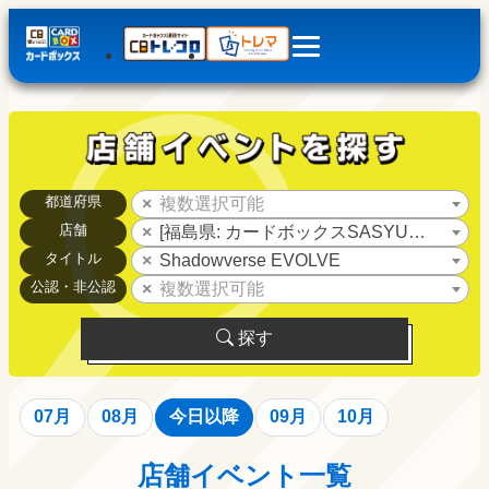
都道府県
複数選択可能
店舗
[福島県: カードボックスSASYU福島店]
タイトル
Shadowverse EVOLVE
公認・非公認
複数選択可能
探す
07月
08月
今日以降
09月
10月
店舗イベント一覧