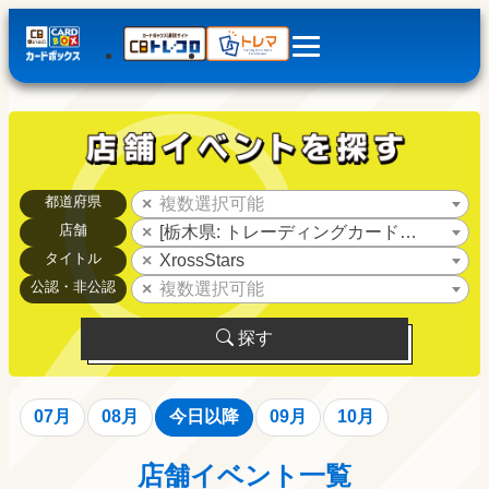
都道府県
複数選択可能
店舗
[栃木県: トレーディングカードピット小山
タイトル
XrossStars
公認・非公認
複数選択可能
探す
07月
08月
今日以降
09月
10月
店舗イベント一覧