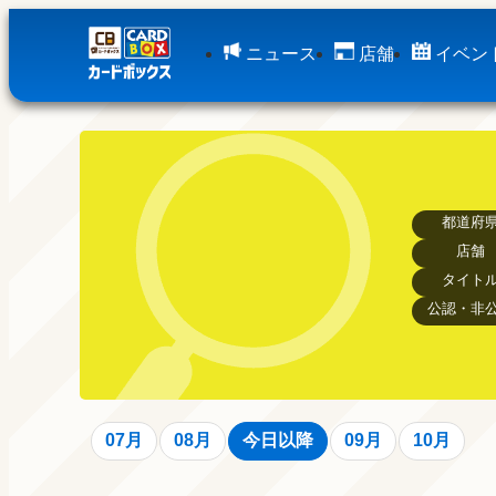
ニュース
店舗
イベン
都道府
店舗
タイト
公認・非
07月
08月
今日以降
09月
10月