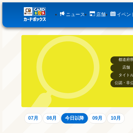
ニュース
店舗
イベン
都道府
店舗
タイト
公認・非
07月
08月
今日以降
09月
10月