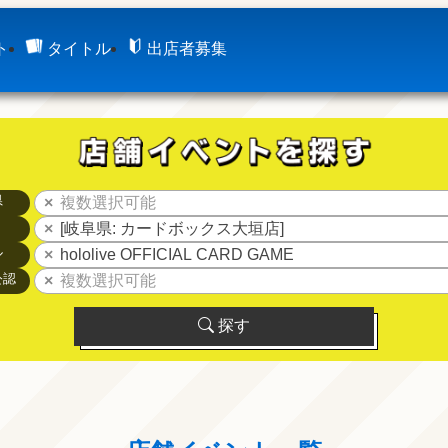
ト
タイトル
出店者募集
県
複数選択可能
[岐阜県: カードボックス大垣店]
ル
hololive OFFICIAL CARD GAME
公認
複数選択可能
探す