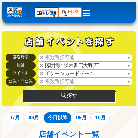
都道府県
複数選択可能
店舗
[福井県: 勝木書店大野店]
タイトル
ポケモンカードゲーム
公認・非公認
複数選択可能
探す
07月
08月
今日以降
09月
10月
店舗イベント一覧