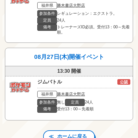
福井県
勝木書店大野店
参加条件
レギュレーション：エクストラ。
定員
24人
備考
トレーナーズID必須。受付13：00～先着
順。
08月27日(木)開催イベント
13:30 開催
ジムバトル
公認
福井県
勝木書店大野店
参加条件
無し
定員
24人
備考
受付13：00～先着順
ホームに戻る