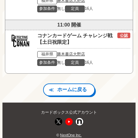
福井県
勝木書店大野店
参加条件
無し
定員
16人
11:00 開催
コナンカードゲーム チャレンジ戦
公認
【土日祝限定】
福井県
勝木書店大野店
参加条件
無し
定員
16人
ホームに戻る
カードボックス公式アカウント
©
NextOne Inc.