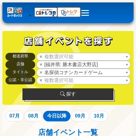
都道府県
複数選択可能
店舗
[福井県: 勝木書店大野店]
タイトル
名探偵コナンカードゲーム
公認・非公認
複数選択可能
探す
07月
08月
今日以降
09月
10月
店舗イベント一覧