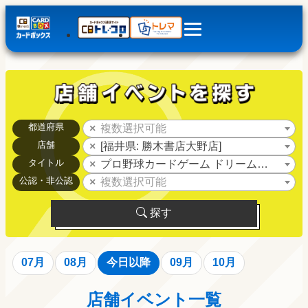
都道府県
複数選択可能
店舗
[福井県: 勝木書店大野店]
タイトル
プロ野球カードゲーム ドリームオーダー
公認・非公認
複数選択可能
探す
07月
08月
今日以降
09月
10月
店舗イベント一覧