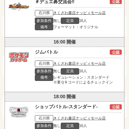
＃デュエ募交流会‼
公認
石川県
きくざわ書店ナッピィモール店
参加条件
無し
定員
16人
備考
フォーマット：オリジナル
16:00 開催
ジムバトル
公認
石川県
きくざわ書店ナッピィモール店
参加条件
無し
定員
16人
備考
レギュレーション：スタンダード

※要ＱＲコードによるチェックイン
18:00 開催
ショップバトル-スタンダード-
公認
石川県
きくざわ書店ナッピィモール店
参加条件
無し
定員
16人