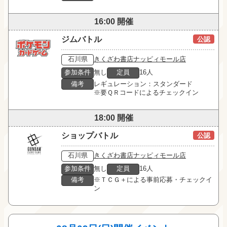
16:00 開催
ジムバトル
公認
石川県
きくざわ書店ナッピィモール店
参加条件
無し
定員
16人
備考
レギュレーション：スタンダード

※要ＱＲコードによるチェックイン
18:00 開催
ショップバトル
公認
石川県
きくざわ書店ナッピィモール店
参加条件
無し
定員
16人
備考
※ＴＣＧ＋による事前応募・チェックイ
ン