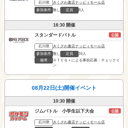
石川県
きくざわ書店ナッピィモール店
参加条件
無し
定員
8人
16:30 開催
スタンダードバトル
公認
石川県
きくざわ書店ナッピィモール店
参加条件
無し
定員
16人
備考
※ＴＣＧ＋による事前応募・チェックイ
ン
08月22日(土)開催イベント
10:30 開催
ジムバトル 小学生以下大会
公認
石川県
きくざわ書店ナッピィモール店