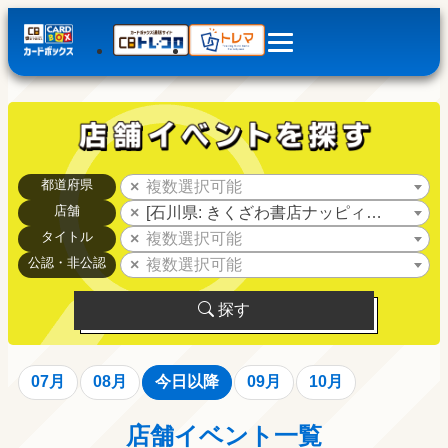
都道府県
複数選択可能
店舗
[石川県: きくざわ書店ナッピィモール店]
タイトル
複数選択可能
公認・非公認
複数選択可能
探す
07月
08月
今日以降
09月
10月
店舗イベント一覧