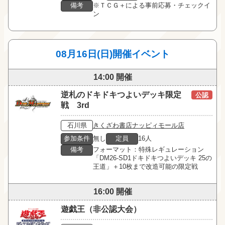
備考
※ＴＣＧ＋による事前応募・チェックイ
ン
08月16日(日)開催イベント
14:00 開催
逆札のドキドキつよいデッキ限定
公認
戦 3rd
石川県
きくざわ書店ナッピィモール店
参加条件
無し
定員
16人
備考
フォーマット：特殊レギュレーション

「DM26-SD1ドキドキつよいデッキ 25の
王道」＋10枚まで改造可能の限定戦
16:00 開催
遊戯王（非公認大会）