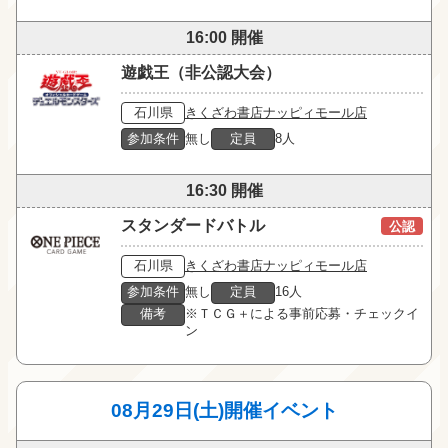
16:00 開催
遊戯王（非公認大会）
石川県
きくざわ書店ナッピィモール店
参加条件
無し
定員
8人
16:30 開催
スタンダードバトル
公認
石川県
きくざわ書店ナッピィモール店
参加条件
無し
定員
16人
備考
※ＴＣＧ＋による事前応募・チェックイ
ン
08月29日(土)開催イベント