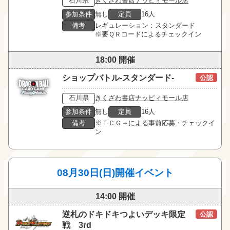
石川県
きくざわ書店ナッピィモール店
参加条件
無し
定員
16人
備考
レギュレーション：スタンダード

※要ＱＲコードによるチェックイン
18:00 開催
ショップバトル-スタンダード-
公認
石川県
きくざわ書店ナッピィモール店
参加条件
無し
定員
16人
備考
※ＴＣＧ＋による事前応募・チェックイ
ン
08月30日(日)開催イベント
14:00 開催
逆札のドキドキつよいデッキ限定
公認
戦 3rd