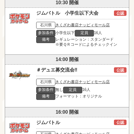
10:30 開催
ジムバトル 小学生以下大会
公認
石川県
きくざわ書店ナッピィモール店
参加条件
小学生以下
定員
16人
備考
レギュレーション：スタンダード

※要ＱＲコードによるチェックイン
14:00 開催
＃デュエ募交流会‼
公認
石川県
きくざわ書店ナッピィモール店
参加条件
無し
定員
16人
備考
フォーマット：オリジナル
16:00 開催
ジムバトル
公認