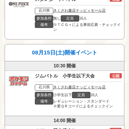
石川県
きくざわ書店ナッピィモール店
参加条件
無し
定員
16人
備考
※ＴＣＧ＋による事前応募・チェックイ
ン
08月15日(土)開催イベント
10:30 開催
ジムバトル 小学生以下大会
公認
石川県
きくざわ書店ナッピィモール店
参加条件
小学生以下
定員
16人
備考
レギュレーション：スタンダード

※要ＱＲコードによるチェックイン
14:00 開催