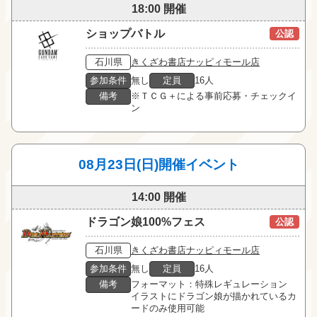
18:00 開催
ショップバトル
公認
石川県
きくざわ書店ナッピィモール店
参加条件
無し
定員
16人
備考
※ＴＣＧ＋による事前応募・チェックイ
ン
08月23日(日)開催イベント
14:00 開催
ドラゴン娘100%フェス
公認
石川県
きくざわ書店ナッピィモール店
参加条件
無し
定員
16人
備考
フォーマット：特殊レギュレーション

イラストにドラゴン娘が描かれているカ
ードのみ使用可能