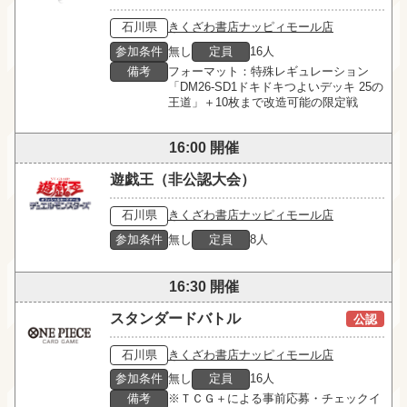
石川県
きくざわ書店ナッピィモール店
参加条件
無し
定員
16人
備考
フォーマット：特殊レギュレーション

「DM26-SD1ドキドキつよいデッキ 25の
王道」＋10枚まで改造可能の限定戦
16:00 開催
遊戯王（非公認大会）
石川県
きくざわ書店ナッピィモール店
参加条件
無し
定員
8人
16:30 開催
スタンダードバトル
公認
石川県
きくざわ書店ナッピィモール店
参加条件
無し
定員
16人
備考
※ＴＣＧ＋による事前応募・チェックイ