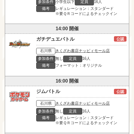
参加条件
小学生以下
定員
16人
備考
レギュレーション：スタンダード

※要ＱＲコードによるチェックイン
14:00 開催
ガチデュエバトル
公認
石川県
きくざわ書店ナッピィモール店
参加条件
無し
定員
16人
備考
フォーマット：オリジナル
16:00 開催
ジムバトル
公認
石川県
きくざわ書店ナッピィモール店
参加条件
無し
定員
16人
備考
レギュレーション：スタンダード

※要ＱＲコードによるチェックイン