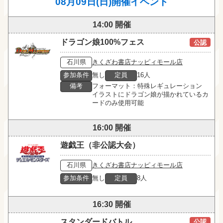
08月09日(日)開催イベント
14:00 開催
ドラゴン娘100%フェス
公認
石川県
きくざわ書店ナッピィモール店
参加条件
無し
定員
16人
備考
フォーマット：特殊レギュレーション

イラストにドラゴン娘が描かれているカ
ードのみ使用可能
16:00 開催
遊戯王（非公認大会）
石川県
きくざわ書店ナッピィモール店
参加条件
無し
定員
8人
16:30 開催
スタンダードバトル
公認