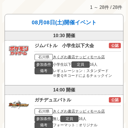
1 ～ 28件 / 28件
08月08日(土)開催イベント
10:30 開催
ジムバトル 小学生以下大会
公認
石川県
きくざわ書店ナッピィモール店
参加条件
小学生以下
定員
16人
備考
レギュレーション：スタンダード

※要ＱＲコードによるチェックイン
14:00 開催
ガチデュエバトル
公認
石川県
きくざわ書店ナッピィモール店
参加条件
無し
定員
16人
備考
フォーマット：オリジナル