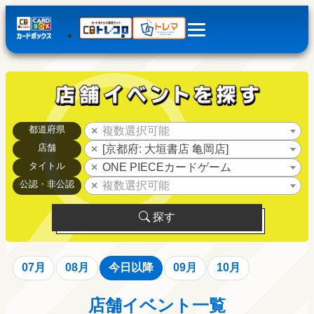
都道府県
複数選択可能
店舗
[京都府: 大垣書店 亀岡店]
タイトル
ONE PIECEカードゲーム
公認・非公認
複数選択可能
探す
07月
08月
今日以降
09月
10月
店舗イベント一覧