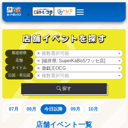
都道府県
複数選択可能
店舗
[福井県: SuperKaBoSワッセ店]
タイトル
遊戯王OCG
公認・非公認
複数選択可能
探す
07月
08月
今日以降
09月
10月
店舗イベント一覧