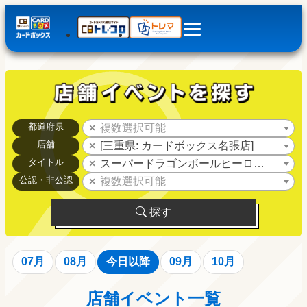
都道府県
複数選択可能
店舗
[三重県: カードボックス名張店]
タイトル
スーパードラゴンボールヒーローズ
公認・非公認
複数選択可能
探す
07月
08月
今日以降
09月
10月
店舗イベント一覧