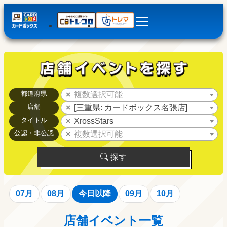
都道府県
複数選択可能
店舗
[三重県: カードボックス名張店]
タイトル
XrossStars
公認・非公認
複数選択可能
探す
07月
08月
今日以降
09月
10月
店舗イベント一覧