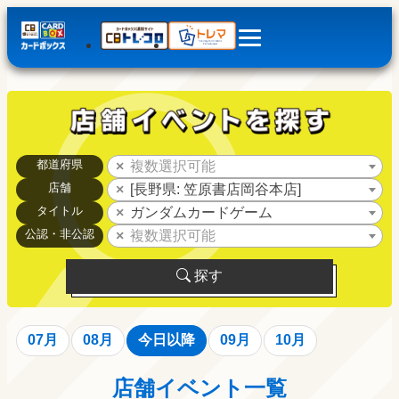
都道府県
複数選択可能
店舗
[長野県: 笠原書店岡谷本店]
タイトル
ガンダムカードゲーム
公認・非公認
複数選択可能
探す
07月
08月
今日以降
09月
10月
店舗イベント一覧