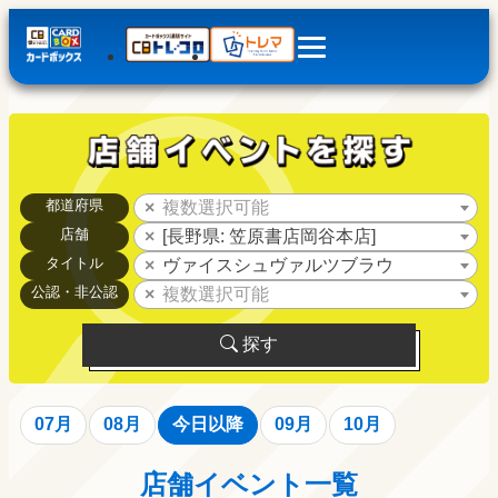
都道府県
複数選択可能
店舗
[長野県: 笠原書店岡谷本店]
タイトル
ヴァイスシュヴァルツブラウ
公認・非公認
複数選択可能
探す
07月
08月
今日以降
09月
10月
店舗イベント一覧