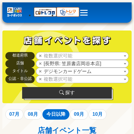
都道府県
複数選択可能
店舗
[長野県: 笠原書店岡谷本店]
タイトル
デジモンカードゲーム
公認・非公認
複数選択可能
探す
07月
08月
今日以降
09月
10月
店舗イベント一覧