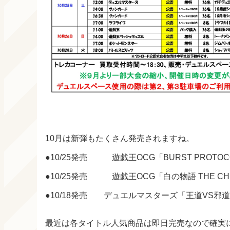
10月は新弾もたくさん発売されますね。
●10/25発売 遊戯王OCG「BURST PROTO
●10/25発売 遊戯王OCG「白の物語 THE CHR
●10/18発売 デュエルマスターズ「王道VS邪道デ
最近は各タイトル人気商品は即日完売なので確実