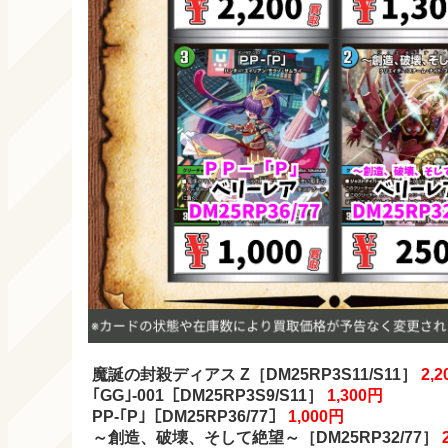
魔誕の封殺ディアス Z［DM25RP3S11/S11］
2,2
｢GG｣-001
［DM25RP3S9/S11］
1,300円
PP-｢P｣［DM25RP36/77］
1,000円
～創造、破壊、そして絶望～［DM25RP32/77］