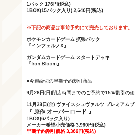
1パック 176
円(税込)
1BOX(15
パック入り) 2,640
円(税込)
※下記の商品は事前予約にて完売しております。
ポケモンカードゲーム 拡張パック
『インフェルノX』
ガンダムカードゲーム スタートデッキ
『Iron Bloom』
■今週締切の早期予約割引商品
9月28日(日)
閉店時間までのご予約で
15％割引
の価
11月28日(金) ヴァイスシュヴァルツ プレミアム
『 原作 オーバーロード 』
1BOX(6パック入り)
メーカー希望小売価格 3,960円(税込)
早期予約割引価格 3,366円
(税込)