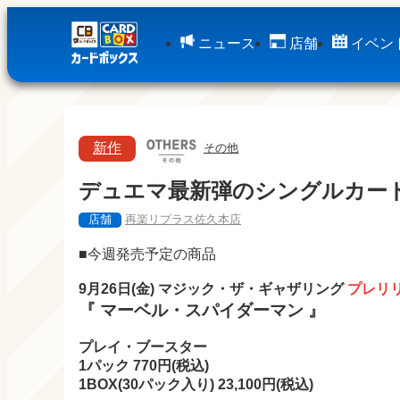
ニュース
店舗
イベン
新作
その他
デュエマ最新弾のシングルカー
店舗
再楽リプラス佐久本店
■今週発売予定の商品
9月26日(金) マジック・ザ・ギャザリング
プレリ
『 マーベル・スパイダーマン 』
プレイ・ブースター
1パック 770円(税込)
1BOX(30パック入り) 23,100
円(税込)