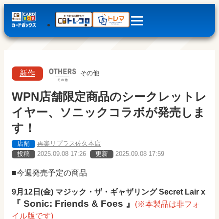
新作
その他
WPN店舗限定商品のシークレットレ
イヤー、ソニックコラボが発売しま
す！
店舗
再楽リプラス佐久本店
投稿
2025.09.08 17:26
更新
2025.09.08 17:59
■今週発売予定の商品
9月12日(金) マジック・ザ・ギャザリング Secret Lair x
『 Sonic: Friends & Foes
』
(※本製品は非フォ
イル版です)