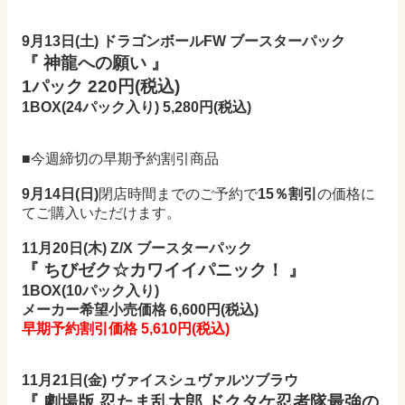
9月13日(土) ドラゴンボールFW ブースターパック
『 神龍への願い 』
1パック 220円(税込)
1BOX(24パック入り) 5,280
円(税込)
■今週締切の早期予約割引商品
9
月14
日(日)
閉店時間までのご予約で
15％割引
の価格に
てご購入いただけます。
11月20日(木
) Z/X ブースターパック
『 ちびゼク☆カワイイパニック！ 』
1BOX(10パック入り)
メーカー希望小売価格 6,600円(税込)
早期予約割引価格 5,610円
(税込)
11月21日(金) ヴァイスシュヴァルツブラウ
『 劇場版 忍たま乱太郎 ドクタケ忍者隊最強の