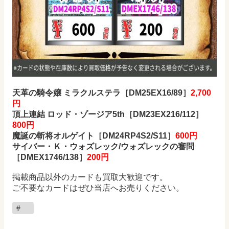
天革の騎令嬢 ミラクルステラ
［DM25EX16/89］
2,700
円
頂上連結 ロッド・ゾージア5th
［DM23EX216/112］
800
円
魔誕の斬将オルゲイト
［DM24RP4S2/S11］
600
円
サイバー・Ｋ・ウォズレック/ウォズレックの審問
［DMEX1746/138］
200
円
掲載商品以外のカードも買取大歓迎です。
ご不要なカードはぜひ当店へお売りください。