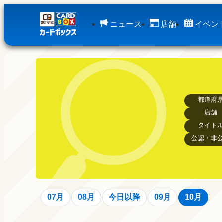
ニュース
店舗
イベン
都道府
店舗
タイト
公認・非
07月
08月
今日以降
09月
10月