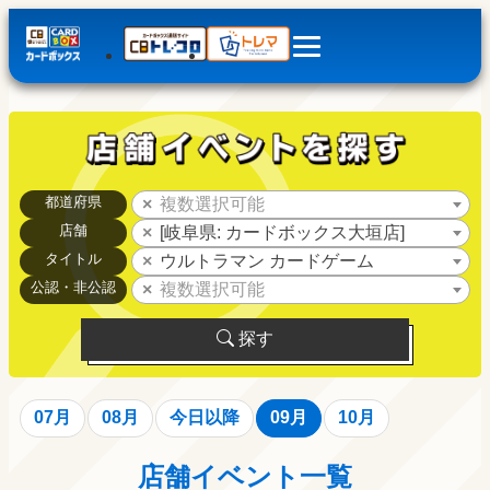
都道府県
複数選択可能
店舗
[岐阜県: カードボックス大垣店]
タイトル
ウルトラマン カードゲーム
公認・非公認
複数選択可能
探す
07月
08月
今日以降
09月
10月
店舗イベント一覧