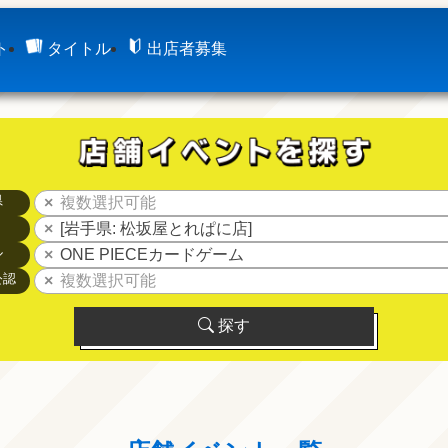
ト
タイトル
出店者募集
県
複数選択可能
[岩手県: 松坂屋とれぱに店]
ル
ONE PIECEカードゲーム
公認
複数選択可能
探す