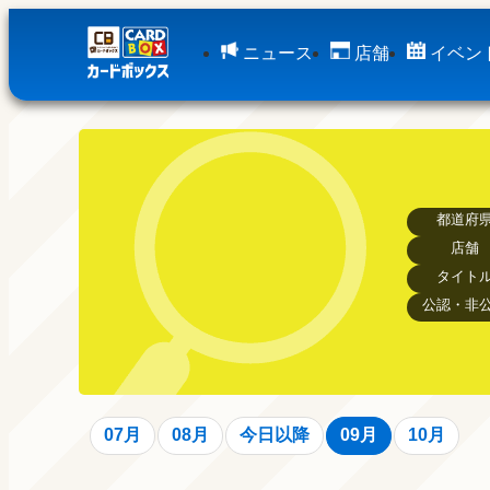
ニュース
店舗
イベン
都道府
店舗
タイト
公認・非
07月
08月
今日以降
09月
10月