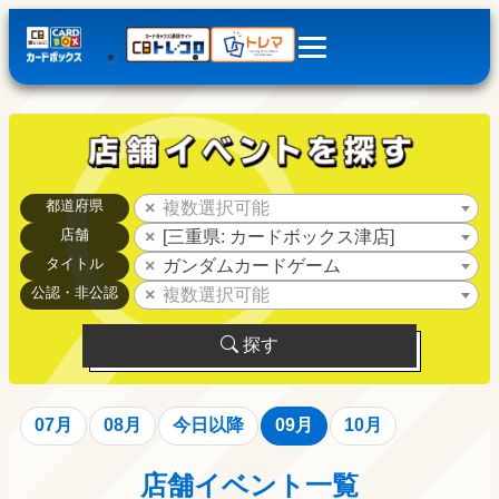
都道府県
複数選択可能
店舗
[三重県: カードボックス津店]
タイトル
ガンダムカードゲーム
公認・非公認
複数選択可能
探す
07月
08月
今日以降
09月
10月
店舗イベント一覧