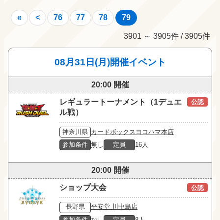
«
<
76
77
78
79
3901 ～ 3905件 / 3905件
08月31日(月)開催イベント
20:00 開催
レギュラートーナメント（1デュエ
公認
ル戦）
神奈川県
カードボックスヨコハマ本店
参加条件
無し
定員
16人
20:00 開催
ショップ大会
公認
長野県
平安堂 川中島店
参加条件
なし
定員
8人