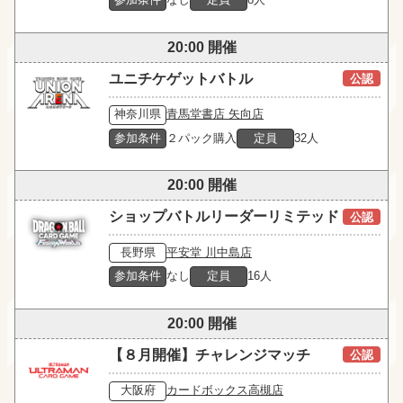
20:00 開催
ユニチケゲットバトル
公認
神奈川県
青馬堂書店 矢向店
参加条件
２パック購入
定員
32人
20:00 開催
ショップバトルリーダーリミテッド
公認
長野県
平安堂 川中島店
参加条件
なし
定員
16人
20:00 開催
【８月開催】チャレンジマッチ
公認
大阪府
カードボックス高槻店