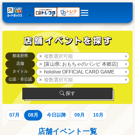
都道府県
複数選択可能
店舗
[富山県: おもちゃのバンビ 本郷店]
タイトル
hololive OFFICIAL CARD GAME
公認・非公認
複数選択可能
探す
07月
08月
今日以降
09月
10月
店舗イベント一覧