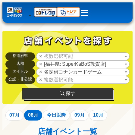
都道府県
複数選択可能
店舗
[福井県: SuperKaBoS敦賀店]
タイトル
名探偵コナンカードゲーム
公認・非公認
複数選択可能
探す
07月
08月
今日以降
09月
10月
店舗イベント一覧