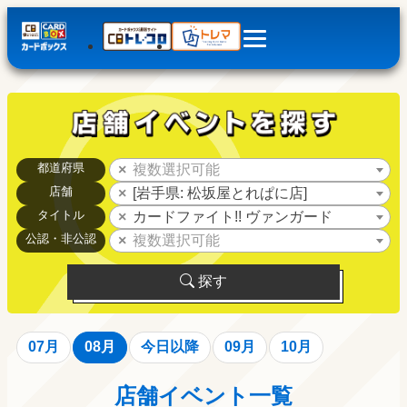
都道府県
複数選択可能
店舗
[岩手県: 松坂屋とれぱに店]
タイトル
カードファイト!! ヴァンガード
公認・非公認
複数選択可能
探す
07月
08月
今日以降
09月
10月
店舗イベント一覧