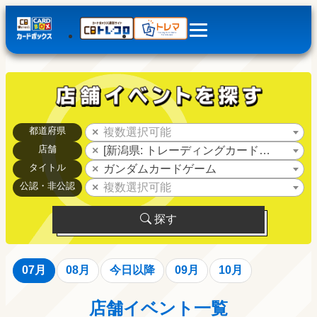
都道府県
複数選択可能
店舗
[新潟県: トレーディングカードピット上越
タイトル
ガンダムカードゲーム
公認・非公認
複数選択可能
探す
07月
08月
今日以降
09月
10月
店舗イベント一覧