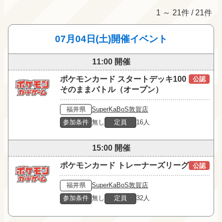
1 ～ 21件 / 21件
07月04日(土)開催イベント
11:00 開催
ポケモンカード スタートデッキ100
公認
そのままバトル（オープン）
福井県
SuperKaBoS敦賀店
参加条件
無し
定員
16人
15:00 開催
ポケモンカード トレーナーズリーグ
公認
福井県
SuperKaBoS敦賀店
参加条件
無し
定員
32人