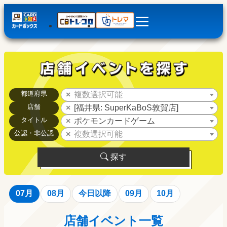
都道府県
複数選択可能
店舗
[福井県: SuperKaBoS敦賀店]
タイトル
ポケモンカードゲーム
公認・非公認
複数選択可能
探す
07月
08月
今日以降
09月
10月
店舗イベント一覧