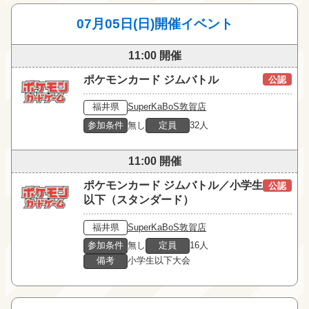
07月05日(日)開催イベント
11:00 開催
ポケモンカード ジムバトル
公認
福井県
SuperKaBoS敦賀店
参加条件
無し
定員
32人
11:00 開催
ポケモンカード ジムバトル／小学生
公認
以下（スタンダード）
福井県
SuperKaBoS敦賀店
参加条件
無し
定員
16人
備考
小学生以下大会