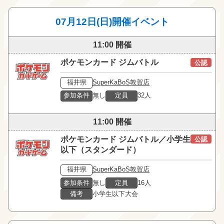
07月12日(日)開催イベント
11:00 開催
ポケモンカード ジムバトル
公認
福井県
SuperKaBoS敦賀店
参加条件
無し
定員
32人
11:00 開催
ポケモンカード ジムバトル／小学生
公認
以下（スタンダード）
福井県
SuperKaBoS敦賀店
参加条件
無し
定員
16人
備考
小学生以下大会