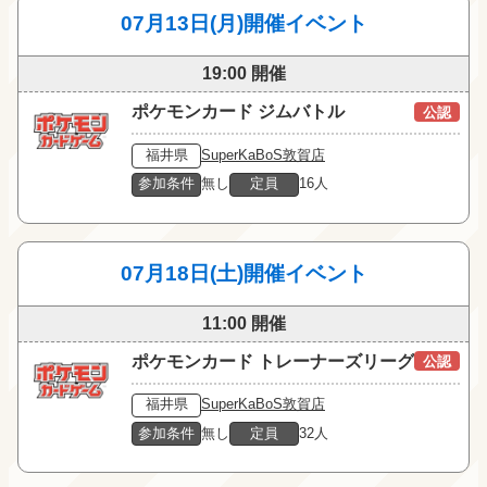
07月13日(月)開催イベント
19:00 開催
ポケモンカード ジムバトル
公認
福井県
SuperKaBoS敦賀店
参加条件
無し
定員
16人
07月18日(土)開催イベント
11:00 開催
ポケモンカード トレーナーズリーグ
公認
福井県
SuperKaBoS敦賀店
参加条件
無し
定員
32人