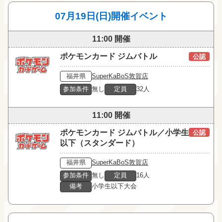
07月19日(日)開催イベント
11:00 開催
ポケモンカード ジムバトル
公認
福井県
SuperKaBoS敦賀店
参加条件
無し
定員
32人
11:00 開催
ポケモンカード ジムバトル／小学生
公認
以下（スタンダード）
福井県
SuperKaBoS敦賀店
参加条件
無し
定員
16人
備考
小学生以下大会