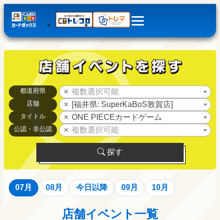
都道府県
複数選択可能
店舗
[福井県: SuperKaBoS敦賀店]
タイトル
ONE PIECEカードゲーム
公認・非公認
複数選択可能
探す
07月
08月
今日以降
09月
10月
店舗イベント一覧