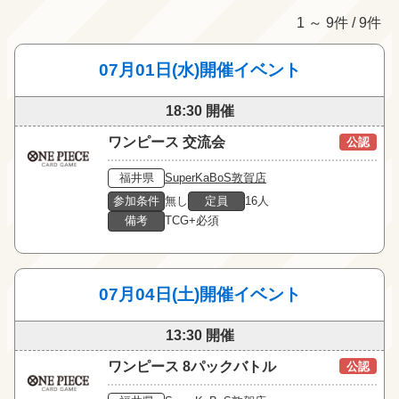
1 ～ 9件 / 9件
07月01日(水)開催イベント
18:30 開催
ワンピース 交流会
公認
福井県
SuperKaBoS敦賀店
参加条件
無し
定員
16人
備考
TCG+必須
07月04日(土)開催イベント
13:30 開催
ワンピース 8パックバトル
公認