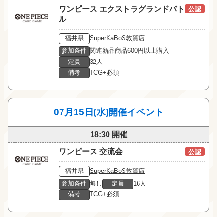
ワンピース エクストラグランドバト
公認
ル
福井県
SuperKaBoS敦賀店
参加条件
関連新品商品600円以上購入
定員
32人
備考
TCG+必須
07月15日(水)開催イベント
18:30 開催
ワンピース 交流会
公認
福井県
SuperKaBoS敦賀店
参加条件
無し
定員
16人
備考
TCG+必須