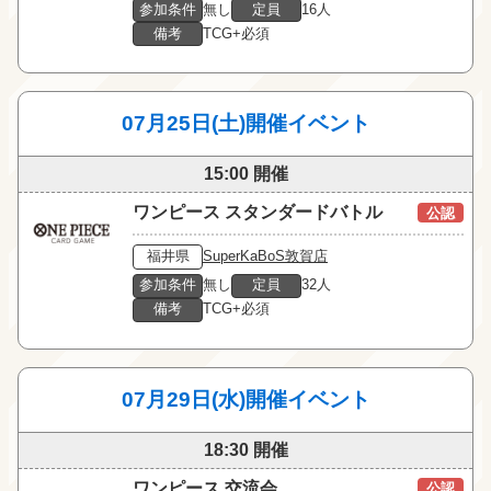
参加条件
無し
定員
16人
備考
TCG+必須
07月25日(土)開催イベント
15:00 開催
ワンピース スタンダードバトル
公認
福井県
SuperKaBoS敦賀店
参加条件
無し
定員
32人
備考
TCG+必須
07月29日(水)開催イベント
18:30 開催
ワンピース 交流会
公認