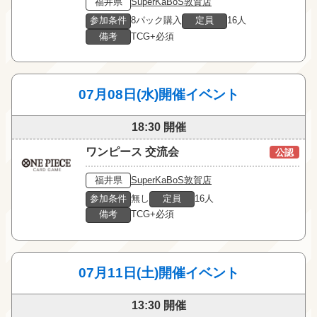
福井県
SuperKaBoS敦賀店
参加条件
8パック購入
定員
16人
備考
TCG+必須
07月08日(水)開催イベント
18:30 開催
ワンピース 交流会
公認
福井県
SuperKaBoS敦賀店
参加条件
無し
定員
16人
備考
TCG+必須
07月11日(土)開催イベント
13:30 開催