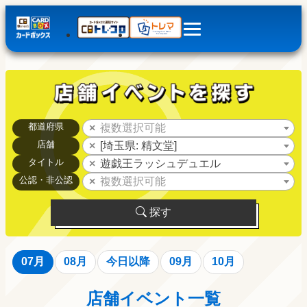
都道府県
複数選択可能
店舗
[埼玉県: 精文堂]
タイトル
遊戯王ラッシュデュエル
公認・非公認
複数選択可能
探す
07月
08月
今日以降
09月
10月
店舗イベント一覧