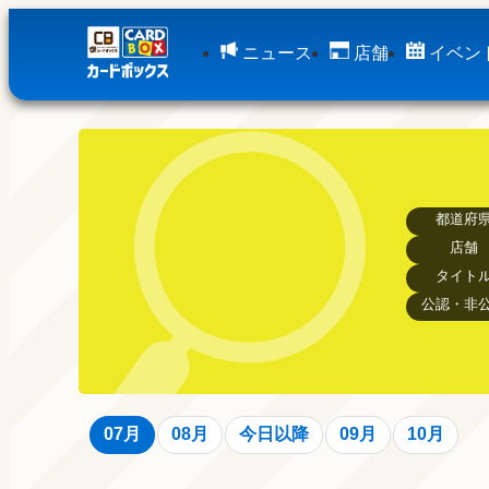
ニュース
店舗
イベン
都道府
店舗
タイト
公認・非
07月
08月
今日以降
09月
10月