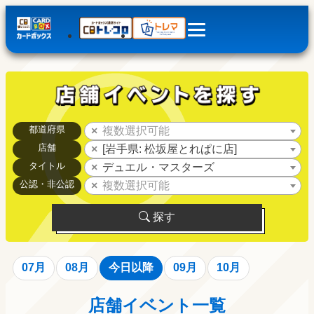
都道府県
複数選択可能
店舗
[岩手県: 松坂屋とれぱに店]
タイトル
デュエル・マスターズ
公認・非公認
複数選択可能
探す
07月
08月
今日以降
09月
10月
店舗イベント一覧