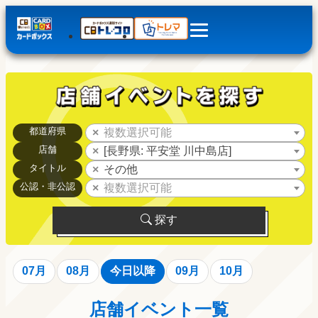
都道府県
複数選択可能
店舗
[長野県: 平安堂 川中島店]
タイトル
その他
公認・非公認
複数選択可能
探す
07月
08月
今日以降
09月
10月
店舗イベント一覧