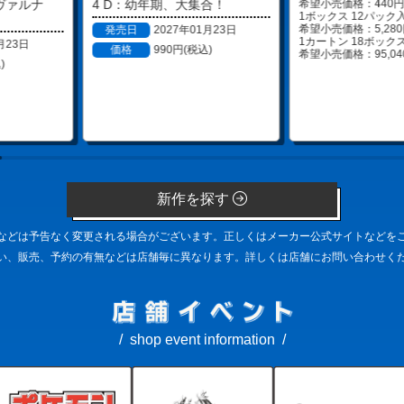
希望小売価格：440円(
ヴァルナ
4 D：幼年期、大集合！
1ボックス 12パック入
希望小売価格：5,280円
発売日
2027年01月23日
1カートン 18ボックス
月23日
価格
990円(税込)
希望小売価格：95,04
)
新作を探す
などは予告なく変更される場合がございます。正しくはメーカー公式サイトなどを
い、販売、予約の有無などは店舗毎に異なります。詳しくは店舗にお問い合わせく
shop event information