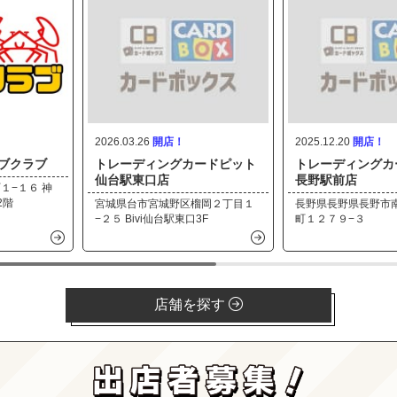
2026.03.26
2025.12.20
ラブクラブ
トレーディングカードピット
トレーディングカ
仙台駅東口店
長野駅前店
１−１６ 神
2階
宮城県台市宮城野区榴岡２丁目１
長野県長野県長野市
−２５ Bivi仙台駅東口3F
町１２７９−３
店舗を探す