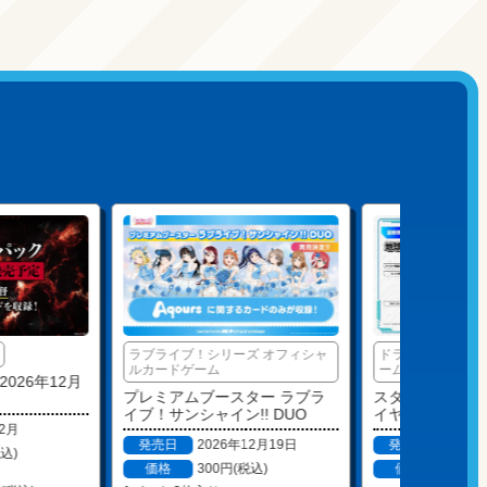
ラブライブ！シリーズ オフィシャ
ドラゴンボールス
ルカードゲーム
ーム フュージョ
026年12月
プレミアムブースター ラブラ
スタートデッキ
イブ！サンシャイン!! DUO
イヤ人 [FS13]
12月
発売日
2026年12月19日
発売日
2026
税込)
価格
300円(税込)
価格
1,65