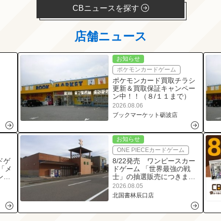
CBニュースを探す
店舗ニュース
お知らせ
ポケモンカードゲーム
ポケモンカード買取チラシ
更新＆買取保証キャンペー
ン中！！（８/１１まで）
2026.08.06
ブックマーケット砺波店
お知らせ
ONE PIECEカードゲーム
ドゲ
8/22発売 ワンピースカー
「メ
ドゲーム 「世界最強の戦
ンフ
士」の抽選販売につきまし
エメ
て
2026.08.05
デッ
北国書林辰口店
ショ
まし