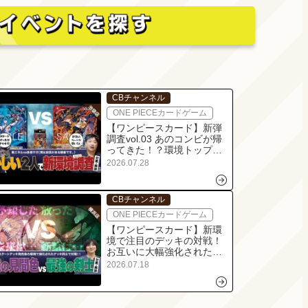
CBチャンネル
ONE PIECEカードゲーム
【ワンピースカード】新弾
調査vol.03 あのコンビが帰
ってきた！？環境トップの
エネルにスタートデッキの
2026.07.28
リーダーが挑む！紫エネルv
s赤黒サボの対戦・解説！！
CBチャンネル
ONE PIECEカードゲーム
【ワンピースカード】新環
境で注目のデッキの対戦！
お互いに大幅強化された紫
カタクリvs緑ミホークの対
2026.07.18
戦・解説！！