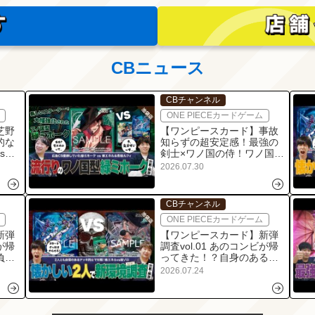
CBニュース
CBチャンネル
ONE PIECEカードゲーム
芝野
【ワンピースカード】事故
的な
知らずの超安定感！最強の
s緑
剣士×ワノ国の侍！ワノ国型
！！
「緑ミホーク」vs紫エネル
2026.07.30
＆緑青ルフィの対戦・解
説！！
CBチャンネル
ONE PIECEカードゲーム
新弾
【ワンピースカード】新弾
が帰
調査vol.01 あのコンビが帰
負け
ってきた！？自身のあるデ
い！
ッキ同士の紫エネルvs緑ゾ
2026.07.24
対
ロの対戦・解説！！