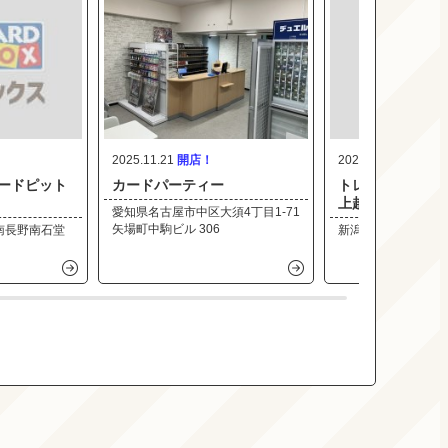
2025.11.21
2025.11.21
ードピット
カードパーティー
トレーディング
上越インター店
愛知県名古屋市中区大須4丁目1-71
矢場町中駒ビル 306
南長野南石堂
新潟県上越市富岡34