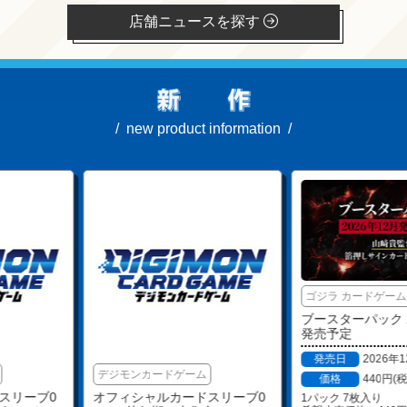
店舗ニュースを探す
new product information
ゴジラ カードゲーム
ブースターパック 2
発売予定
発売日
2026年
デジモンカードゲーム
価格
440円(
スリーブ0
オフィシャルカードスリーブ0
1パック 7枚入り
