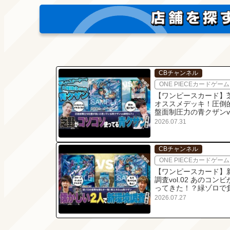
CBチャンネル
ONE PIECEカードゲーム
【ワンピースカード】
オススメデッキ！圧倒
盤面制圧力の青クザンv
青ルフィの対戦・解説
2026.07.31
CBチャンネル
ONE PIECEカードゲーム
【ワンピースカード】
調査vol.02 あのコンビ
ってきた！？緑ゾロで
た芝野が黙ってられな
2026.07.27
紫エネルvs青クザンの
戦・解説！！