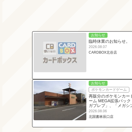
お知らせ
臨時休業のお知らせ。
2026.08.07
CARDBOX北谷店
お知らせ
ポケモンカードゲーム
再販分のポケモンカー
ーム MEGA拡張パック
ガブレブ」、「メガシ
ォニア」、「ストーム
2026.08.06
ラルダ」、「スタート
北国書林辰口店
キ100 バトルコレク
ン」の抽選販売につき
て