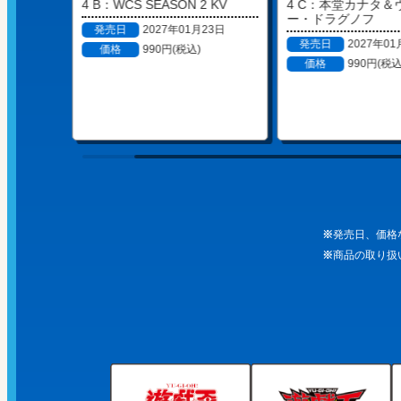
 KV
4 B：WCS SEASON 2 KV
4 C：本堂カナタ＆
ー・ドラグノフ
23日
発売日
2027年01月23日
発売日
2027年01
価格
990円(税込)
価格
990円(税込
発売日、価格
商品の取り扱